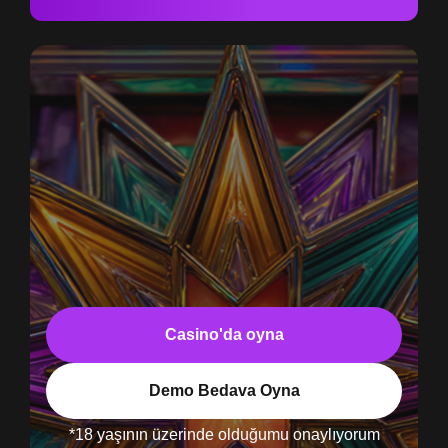
Casino'da oyna
Demo Bedava Oyna
*18 yaşının üzerinde olduğumu onaylıyorum