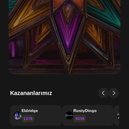
Kazananlarımız
Eldridge
RustyDingo
Bi
137₺
403₺