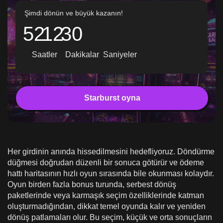
Şimdi dönün ve büyük kazanın!
52
12
28
Saatler
Dakikalar
Saniyeler
Starburst oyna
Her girdinin anında hissedilmesini hedefliyoruz. Döndürme
düğmesi doğrudan düzenli bir sonuca götürür ve ödeme
hattı haritasının hızlı oyun sırasında bile okunması kolaydır.
Oyun birden fazla bonus turunda, serbest dönüş
paketlerinde veya karmaşık seçim özelliklerinde katman
oluşturmadığından, dikkat temel oyunda kalır ve yeniden
dönüş patlamaları olur. Bu seçim, küçük ve orta sonuçların