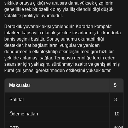
sıklıkla ortaya çıktığı ve ara sıra daha yüksek çizgilerin
genellikle tek bir özellik olayıyla ilişkilendirildiği düşük
volatilite profiliyle uyumludur.
Berraklık yuvarlak akışı yönlendirir. Kararları kompakt
tutarken kapsayıcı olacak şekilde tasarlanmış bir koridorla
bahis seçimi basittir. Sonuç sunumu okunabilirliği
destekler, hat bağlantılarını vurgular ve yeniden
döndürmenin etkinleştirilip etkinleştirilmediğini hızlı bir
şekilde anlamayı sağlar. Tempoyu derinliğe tercih eden
seanslar için yaklaşım, sürtünmeyi azaltır ve genişletilmiş
kural çalışması gerektirmeden etkileşimi yüksek tutar.
Makaralar
5
Satırlar
3
Ödeme hatları
10