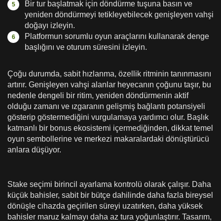
Bir tur başlatmak için döndürme tuşuna basın ve
yeniden döndürmeyi tetikleyebilecek genişleyen vahşi
doğayı izleyin.
Platformun sorumlu oyun araçlarını kullanarak denge
başlığını ve oturum süresini izleyin.
Çoğu durumda, sabit hızlanma, özellik ritminin tanınmasını
artırır. Genişleyen vahşi alanlar heyecanın çoğunu taşır, bu
nedenle dengeli bir ritim, yeniden döndürmenin aktif
olduğu zamanı ve ızgaranın gelişmiş bağlantı potansiyeli
gösterip göstermediğini vurgulamaya yardımcı olur. Başlık
katmanlı bir bonus ekosistemi içermediğinden, dikkat temel
oyun sembollerine ve merkezi makaralardaki dönüştürücü
anlara düşüyor.
Stake seçimi birincil ayarlama kontrolü olarak çalışır. Daha
küçük bahisler, sabit bir bütçe dahilinde daha fazla bireysel
dönüşle cihazda geçirilen süreyi uzatırken, daha yüksek
bahisler maruz kalmayı daha az tura yoğunlaştırır. Tasarım,