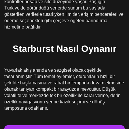
kontroller hesap ve site düzeyinde yaşar. Başlığın
Türkiye'de göründüğü yerlerde sunum bu sayfada
gösterilen verilerle tutarlıyken limitler, erişim pencereleri ve
ödeme seçenekleri gibi çerçeve öğeleri barındırma
hizmetine bağlıdır.
Starburst Nasıl Oynanır
Yuvarlak akış anında ve sezgisel olacak şekilde
tasarlanmıştır. Tüm temel eylemler, oturumların hızlı bir
şekilde başlamasına ve rahat bir tempoda devam etmesine
olanak tanıyan kompakt bir arayüzde mevcuttur. Düşük
volatilite ve merkezde tek bir özellik ile karar verme, derin
özellik navigasyonu yerine kazık seçimi ve dönüş
temposuna odaklanır.