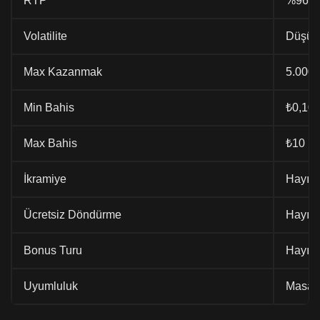
RTP
%96,0
Volatilite
Düşük
Max Kazanmak
5.000x
Min Bahis
₺0,10
Max Bahis
₺10
İkramiye
Hayır 
Ücretsiz Döndürme
Hayır 
Bonus Turu
Hayır 
Uyumluluk
Masaüs