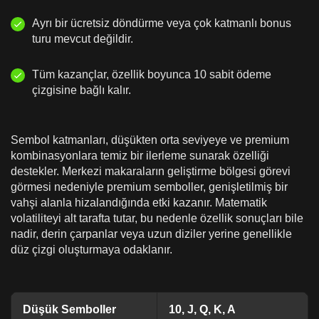
Ayrı bir ücretsiz döndürme veya çok katmanlı bonus
turu mevcut değildir.
Tüm kazançlar, özellik boyunca 10 sabit ödeme
çizgisine bağlı kalır.
Sembol katmanları, düşükten orta seviyeye ve premium
kombinasyonlara temiz bir ilerleme sunarak özelliği
destekler. Merkezi makaraların geliştirme bölgesi görevi
görmesi nedeniyle premium semboller, genişletilmiş bir
vahşi alanla hizalandığında etki kazanır. Matematik
volatiliteyi alt tarafta tutar, bu nedenle özellik sonuçları bile
nadir, derin çarpanlar veya uzun diziler yerine genellikle
düz çizgi oluşturmaya odaklanır.
Düşük Semboller
10, J, Q, K, A