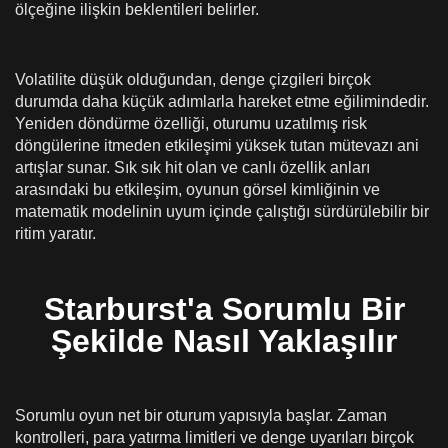
ölçeğine ilişkin beklentileri belirler.
Volatilite düşük olduğundan, denge çizgileri birçok
durumda daha küçük adımlarla hareket etme eğilimindedir.
Yeniden döndürme özelliği, oturumu uzatılmış risk
döngülerine itmeden etkileşimi yüksek tutan mütevazı ani
artışlar sunar. Sık sık hit olan ve canlı özellik anları
arasındaki bu etkileşim, oyunun görsel kimliğinin ve
matematik modelinin uyum içinde çalıştığı sürdürülebilir bir
ritim yaratır.
Starburst'a Sorumlu Bir
Şekilde Nasıl Yaklaşılır
Sorumlu oyun net bir oturum yapısıyla başlar. Zaman
kontrolleri, para yatırma limitleri ve denge uyarıları birçok