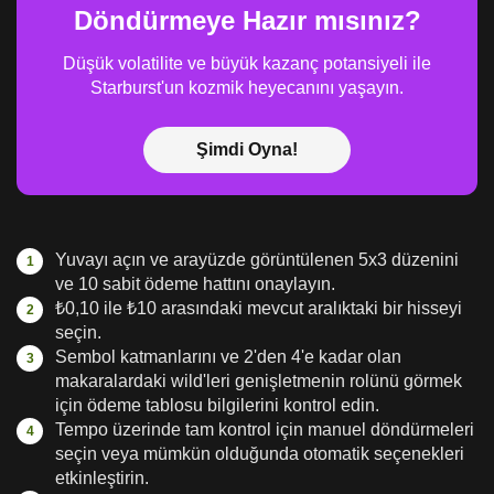
Döndürmeye Hazır mısınız?
Düşük volatilite ve büyük kazanç potansiyeli ile
Starburst'un kozmik heyecanını yaşayın.
Şimdi Oyna!
Yuvayı açın ve arayüzde görüntülenen 5x3 düzenini
ve 10 sabit ödeme hattını onaylayın.
₺0,10 ile ₺10 arasındaki mevcut aralıktaki bir hisseyi
seçin.
Sembol katmanlarını ve 2'den 4'e kadar olan
makaralardaki wild'leri genişletmenin rolünü görmek
için ödeme tablosu bilgilerini kontrol edin.
Tempo üzerinde tam kontrol için manuel döndürmeleri
seçin veya mümkün olduğunda otomatik seçenekleri
etkinleştirin.