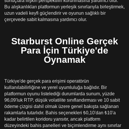
sonuçlara ilişkin perspektifin korunmasına yardımcı olur.
Bu alışkanlıkları platformun yerleşik sınırlarıyla birleştirmek,
uzun vadeli keyfi güçlendirir ve oyunun sağlıklı bir
çerçevede sabit kalmasına yardımcı olur.
Starburst Online Gerçek
Para İçin Türkiye'de
Oynamak
Türkiye'de gerçek para erişimi operatörün
kullanılabilirliğine ve yerel uyumluluğa bağlıdır. Bir
platformun oyunu listelediği durumlarda sunum, yüzde
96,09'luk RTP, düşük volatilite sınıflandırması ve 10 sabit
ödeme çizgisi dahil olmak üzere genel bakışta sağlanan
rakamlarla tutarlıdır. Bahis seçenekleri ₺0,10'dan ₺10'a
kadar belirtilen koridoru yansıtır, ancak platform
düzeyindeki bahis panelleri ve biçimlendirme aynı sınırlar