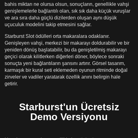
bahis miktarı ne olursa olsun, sonuçların, genellikle vahşi
genişlemelerle bağlantılı olan, sık sık daha küçük vuruşlar
ve ara sıra daha güçlü dizilerden oluşan aynı düşük
uçuculuk modelini takip etmesini sağlar.
Starburst Slot ödülleri orta makaralara odaklanır.
Genişleyen vahşi, merkezi bir makarayı doldurabilir ve bir
yeniden dönüş başlatabilir, bu da genişletilmiş makarayı
geçici olarak kilitlerken diğerleri döner, böylece sonraki
sonuçta yeni bağlantıların şansını artırır. Görsel tasarım,
karmaşık bir kural seti eklemeden oyunun ritminde doğal
zirveler ve vadiler yaratarak özellik anını belirgin hale
getirir.
Starburst'un Ücretsiz
Demo Versiyonu