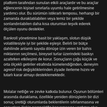
platform tarafından sunulan etkili araçlardır ve bu araçlar
eğlencenin kişisel sınırlarla uyumlu hale getirilmesine
yardımcı olur. Bu sürümün istikrarlı temposu, herhangi bir
zamanda duraklatılabilen veya temiz bir şekilde
sonlandırılabilen daha kısa oturumları teşvik ederek
ölçülen oyunu destekler.
Bankroll yönetimine basit bir yaklaşım, slotun düşük
volatilitesiyle iyi bir şekilde eşleşir. Belirli bir bütçe
dahilinde anlamlı sayıda dönüşe izin veren bir bahis
miktarının seçilmesi, bireysel turlar üzerindeki baskıyı
azaltırken etkileşimi de korur. Sonuçların çoğu küçük ve
orta ölçekli getiriler etrafında kümelendiğinden, deneyim
agresif risk değişikliklerinden ziyade ilerleme hızını ve
tutarlı karar almayı desteklemektedir.
Molalar netliğe ve zevke katkıda bulunur. Oyunun bölümleri
arasında duraklama, özellikle yeniden dönüşlerin bir dizi
sonuç ürettiği oturumlarda beklentilerin sıfırlanmasına ve