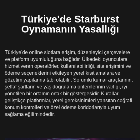
Türkiye'de Starburst
Oynamanın Yasallığı
Türkiye'de online slotlara erişim, düzenleyici çerçevelere
ve platform uyumluluğuna bağlıdır. Ülkedeki oyunculara
hizmet veren operatörler, kullanılabilirliği, site erişimini ve
ödeme seçeneklerini etkileyen yerel kısıtlamalara ve
gözetim yapılarına tabi olabilir. Sorumlu kumar araçlarının,
şeffaf şartların ve yaş doğrulama önlemlerinin varlığı, iyi
yönetilen bir ortamın ortak bir göstergesidir. Kurallar
geliştikçe platformlar, yerel gereksinimleri yansıtan coğrafi
konum kontrolleri ve özel ödeme koridorlarıyla uyum
sağlama eğilimindedir.