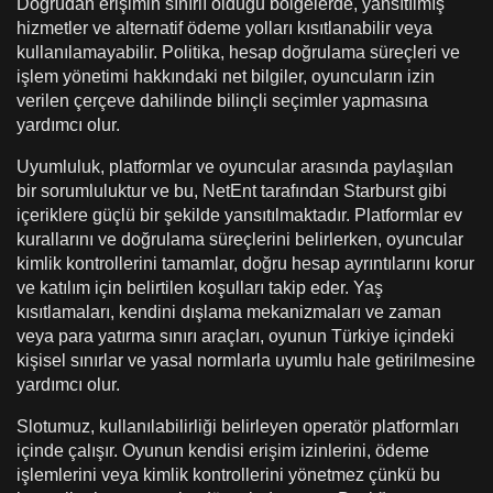
Doğrudan erişimin sınırlı olduğu bölgelerde, yansıtılmış
hizmetler ve alternatif ödeme yolları kısıtlanabilir veya
kullanılamayabilir. Politika, hesap doğrulama süreçleri ve
işlem yönetimi hakkındaki net bilgiler, oyuncuların izin
verilen çerçeve dahilinde bilinçli seçimler yapmasına
yardımcı olur.
Uyumluluk, platformlar ve oyuncular arasında paylaşılan
bir sorumluluktur ve bu, NetEnt tarafından Starburst gibi
içeriklere güçlü bir şekilde yansıtılmaktadır. Platformlar ev
kurallarını ve doğrulama süreçlerini belirlerken, oyuncular
kimlik kontrollerini tamamlar, doğru hesap ayrıntılarını korur
ve katılım için belirtilen koşulları takip eder. Yaş
kısıtlamaları, kendini dışlama mekanizmaları ve zaman
veya para yatırma sınırı araçları, oyunun Türkiye içindeki
kişisel sınırlar ve yasal normlarla uyumlu hale getirilmesine
yardımcı olur.
Slotumuz, kullanılabilirliği belirleyen operatör platformları
içinde çalışır. Oyunun kendisi erişim izinlerini, ödeme
işlemlerini veya kimlik kontrollerini yönetmez çünkü bu